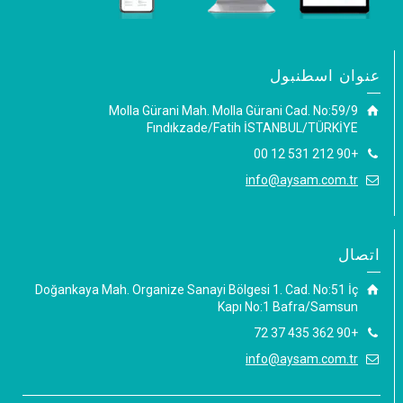
عنوان اسطنبول
Molla Gürani Mah. Molla Gürani Cad. No:59/9
Fındıkzade/Fatih İSTANBUL/TÜRKİYE
+90 212 531 12 00
info@aysam.com.tr
اتصال
Doğankaya Mah. Organize Sanayi Bölgesi 1. Cad. No:51 İç
Kapı No:1 Bafra/Samsun
+90 362 435 37 72
info@aysam.com.tr