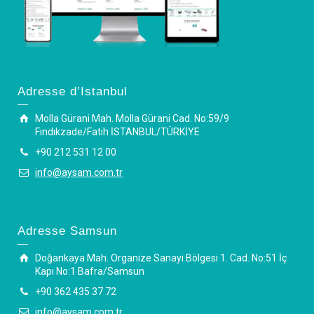
Adresse d’Istanbul
Molla Gürani Mah. Molla Gürani Cad. No:59/9
Fındıkzade/Fatih İSTANBUL/TÜRKİYE
+90 212 531 12 00
info@aysam.com.tr
Adresse Samsun
Doğankaya Mah. Organize Sanayi Bölgesi 1. Cad. No:51 İç
Kapı No:1 Bafra/Samsun
+90 362 435 37 72
info@aysam.com.tr