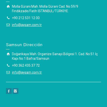
Molla Gürani Mah. Molla Gürani Cad. No:59/9
Fındıkzade/Fatih İSTANBUL/TÜRKİYE
+90 212 531 12 00
info@aysam.com.tr
Samsun Dirección
Doğankaya Mah. Organize Sanayi Bölgesi 1. Cad. No:51 İç
Kapı No:1 Bafra/Samsun
+90 362 435 37 72
info@aysam.com.tr