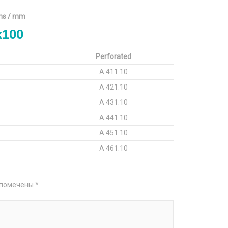
ons / mm
x100
Perforated
A 411.10
A 421.10
A 431.10
A 441.10
A 451.10
A 461.10
 помечены
*