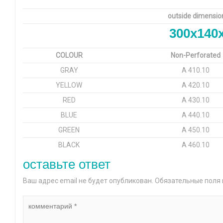
outside dimensi
300x140
COLOUR
Non-Perforated
GRAY
A 410.10
YELLOW
A 420.10
RED
A 430.10
BLUE
A 440.10
GREEN
A 450.10
BLACK
A 460.10
оставьте ответ
Ваш адрес email не будет опубликован.
Обязательные поля