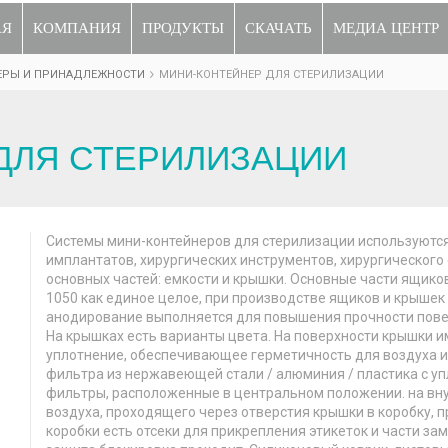
АЯ
КОМПАНИЯ
ПРОДУКТЫ
СКАЧАТЬ
МЕДИА ЦЕНТР
ЕРЫ И ПРИНАДЛЕЖНОСТИ
МИНИ-КОНТЕЙНЕР ДЛЯ СТЕРИЛИЗАЦИИ
ДЛЯ СТЕРИЛИЗАЦИИ
Системы мини-контейнеров для стерилизации используются
имплантатов, хирургических инструментов, хирургического 
основных частей: емкости и крышки. Основные части ящико
1050 как единое целое, при производстве ящиков и крышек
анодирование выполняется для повышения прочности повер
На крышках есть варианты цвета. На поверхности крышки и
уплотнение, обеспечивающее герметичность для воздуха и
фильтра из нержавеющей стали / алюминия / пластика с уп
фильтры, расположенные в центральном положении. на вн
воздуха, проходящего через отверстия крышки в коробку, 
коробки есть отсеки для прикрепления этикеток и части за