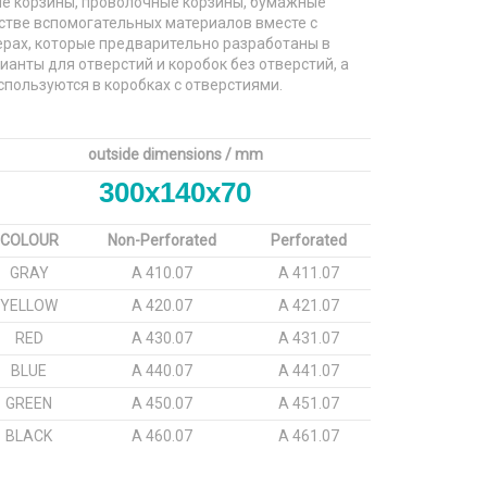
ые корзины, проволочные корзины, бумажные
стве вспомогательных материалов вместе с
ерах, которые предварительно разработаны в
анты для отверстий и коробок без отверстий, а
пользуются в коробках с отверстиями.
outside dimensions / mm
300x140x70
COLOUR
Non-Perforated
Perforated
GRAY
A 410.07
A 411.07
YELLOW
A 420.07
A 421.07
RED
A 430.07
A 431.07
BLUE
A 440.07
A 441.07
GREEN
A 450.07
A 451.07
BLACK
A 460.07
A 461.07