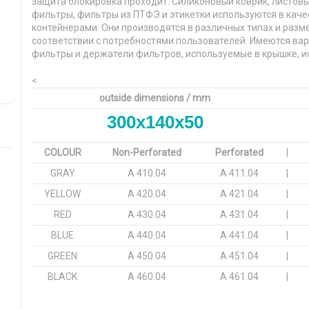
защита блокировка проходит. Силиконовый коврик, листов
фильтры, фильтры из ПТФЭ и этикетки используются в каче
контейнерами. Они производятся в различных типах и разм
соответствии с потребностями пользователей. Имеются вари
фильтры и держатели фильтров, используемые в крышке, ис
<
outside dimensions / mm
300x140x50
COLOUR
Non-Perforated
Perforated
|
GRAY
A 410.04
A 411.04
|
YELLOW
A 420.04
A 421.04
|
RED
A 430.04
A 431.04
|
BLUE
A 440.04
A 441.04
|
GREEN
A 450.04
A 451.04
|
BLACK
A 460.04
A 461.04
|