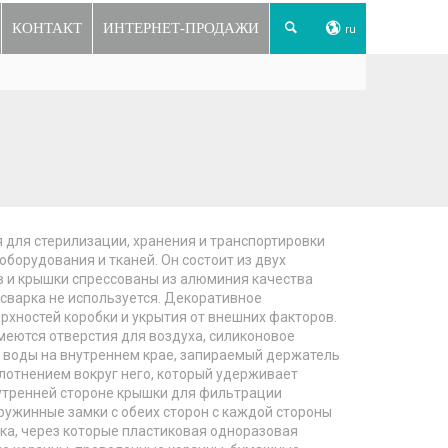
КОНТАКТ
ИНТЕРНЕТ-ПРОДАЖИ
ru
 для стерилизации, хранения и транспортировки
оборудования и тканей. Он состоит из двух
в и крышки спрессованы из алюминия качества
 сварка не используется. Декоративное
хностей коробки и укрытия от внешних факторов.
меются отверстия для воздуха, силиконовое
 воды на внутреннем крае, запираемый держатель
лотнением вокруг него, который удерживает
утренней стороне крышки для фильтрации
пружинные замки с обеих сторон с каждой стороны
мка, через которые пластиковая одноразовая