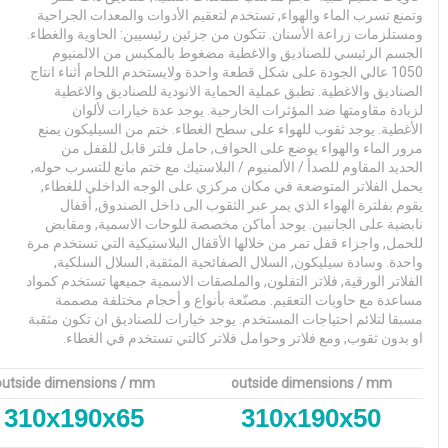
وتمنع تسرب الماء والهواء, تستخدم لتعقيم الأدوات والمعدات الجراحية
ومستلزمات زراعة الأسنان. تتكون من جزئين رئيسيين: الحاوية والغطاء.
الجسم الرئيسي للصناديق والاغطية مضغوط بالمكبس من الالمنيوم
1050 عالي الجودة على شكل قطعة واحدة ولايستخدم اللحام أثناء انتاج
الصناديق والاغطية. تطبق عملية الحماية الانودية للصناديق والاغطية
لزيادة مقاومتها ضد المؤثرات الخارجية. يوجد عدة خيارات لألوان
الأغطية. يوجد ثقوب للهواء على سطح الغطاء. ختم من السيليكون يمنع
مرور الماء والهواء يوضع على الحواف, حامل فلتر قابل للقفل من
الحديد المقاوم للصدأ / الألمنيوم / البلاستيك مع ختم مانع للتسرب حوله,
يحمل الفلاتر المتوضعة في مكان مركزي على الوجه الداخلي للغطاء,
يقوم بفلترة الهواء الذي يمر عبر الثقوب الى داخل الصندوق, أقفال
نابضية على الجانبين. يوجد أماكن مخصصة للوحات الاسمية, ومقابض
للحمل, واجزاء قفل تمر من خلالها الأقفال البلاستيكية التي تستخدم مرة
واحدة. وسادة سيليكون, السلال الصفائحية المثقبة, السلال السلكية,
الفلاتر الورقية, فلاتر التفلون, والملصقات الاسمية جميعها تستخدم كمواد
مساعدة مع حاويات التعقيم. مصنّعة بأنواع و أحجام مختلفة مصممة
مسبقا لتلائم احتياجات المستخدم. يوجد خيارات للصناديق ان تكون مثقبة
او بدون ثقوب, ومع فلاتر وحوامل فلاتر كالتي تستخدم في الغطاء.
outside dimensions / mm
outside dimensions / mm
310x190x65
310x190x50