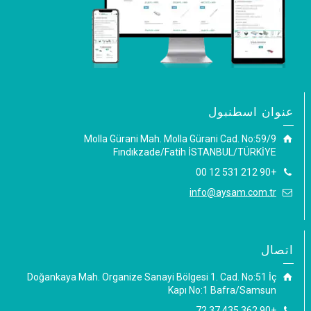
عنوان اسطنبول
Molla Gürani Mah. Molla Gürani Cad. No:59/9
Fındıkzade/Fatih İSTANBUL/TÜRKİYE
+90 212 531 12 00
info@aysam.com.tr
اتصال
Doğankaya Mah. Organize Sanayi Bölgesi 1. Cad. No:51 İç
Kapı No:1 Bafra/Samsun
+90 362 435 37 72