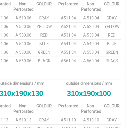
orated
Non-
COLOUR
|
Perforated
Non-
COLOUR
Perforated
Perforated
1.06
A 510.06
GRAY
|
A511.04
A 510.04
GRAY
1.06
A 520.06
YELLOW
|
A521.04
A 520.04
YELLOW
1.06
A 530.06
RED
|
A531.04
A 530.04
RED
1.06
A 540.06
BLUE
|
A541.04
A 540.04
BLUE
1.06
A 550.06
GREEN
|
A551.04
A 550.04
GREEN
1.06
A 560.06
BLACK
|
A561.04
A 560.04
BLACK
outside dimensions / mm
outside dimensions / mm
310x190x130
310x190x100
orated
Non-
COLOUR
|
Perforated
Non-
COLOUR
Perforated
Perforated
1.13
A 510.13
GRAY
|
A511.10
A 510.10
GRAY