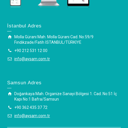
İstanbul Adres
Molla Gürani Mah. Molla Gürani Cad. No:59/9
Fındıkzade/Fatih İSTANBUL/TÜRKİYE
+90 212 531 12 00
info@aysam.com.tr
Samsun Adres
Doğankaya Mah. Organize Sanayi Bölgesi 1. Cad. No:51 İç
Kapı No:1 Bafra/Samsun
+90 362 435 37 72
info@aysam.com.tr