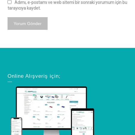
Adımı, e-postamı ve web sitemi bir sonraki yorumum için bu
tarayıcıya kaydet.
Online Alışveriş için;