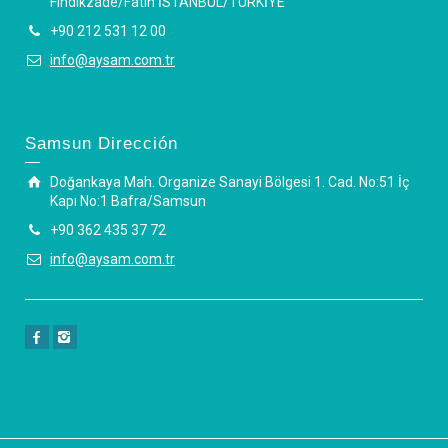
Fındıkzade/Fatih İSTANBUL/TÜRKİYE
+90 212 531 12 00
info@aysam.com.tr
Samsun Dirección
Doğankaya Mah. Organize Sanayi Bölgesi 1. Cad. No:51 İç
Kapı No:1 Bafra/Samsun
+90 362 435 37 72
info@aysam.com.tr