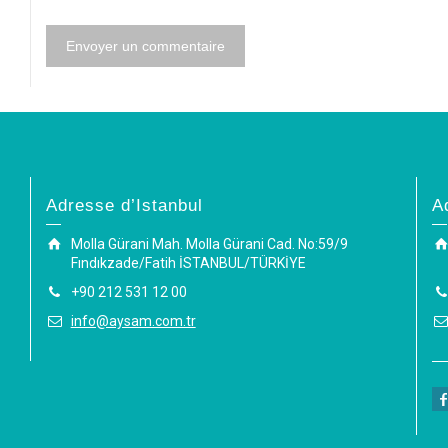
Adresse d’Istanbul
A
Molla Gürani Mah. Molla Gürani Cad. No:59/9
Fındıkzade/Fatih İSTANBUL/TÜRKİYE
+90 212 531 12 00
info@aysam.com.tr