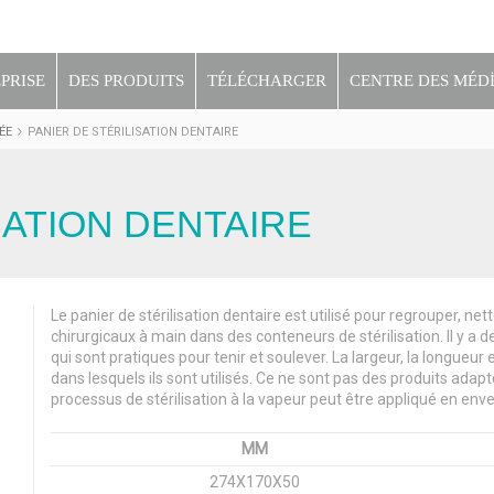
PRISE
DES PRODUITS
TÉLÉCHARGER
CENTRE DES MÉD
ÉE
PANIER DE STÉRILISATION DENTAIRE
SATION DENTAIRE
Le panier de stérilisation dentaire est utilisé pour regrouper, ne
chirurgicaux à main dans des conteneurs de stérilisation. Il y a
qui sont pratiques pour tenir et soulever. La largeur, la longueu
dans lesquels ils sont utilisés. Ce ne sont pas des produits adapt
processus de stérilisation à la vapeur peut être appliqué en envel
MM
274X170X50