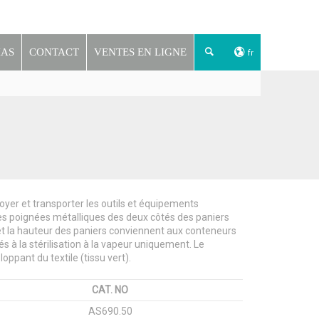
İAS
CONTACT
VENTES EN LIGNE
fr
ttoyer et transporter les outils et équipements
 des poignées métalliques des deux côtés des paniers
r et la hauteur des paniers conviennent aux conteneurs
és à la stérilisation à la vapeur uniquement. Le
oppant du textile (tissu vert).
CAT. NO
AS690.50